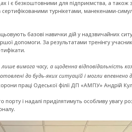
ах і є безкоштовними для підприємства, а також 
 сертифікованими турнікетами, манекенами-симу
рацьовують базові навички дій у надзвичайних сит
ршої допомоги. За результатами тренінгу учасни
ртифікати.
е лише вимога часу, а щоденна відповідальність 
отовлені до будь-яких ситуацій і могли впевнено д
орони праці Одеської філії ДП «АМПУ» Андрій Ку
го порту і надалі приділятимуть особливу увагу ро
оналу.