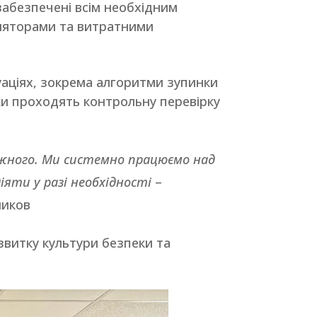
забезпечені всім необхідним
ляторами та витратними
уаціях, зокрема алгоритми зупинки
ки проходять контрольну перевірку
кожного. Ми системно працюємо над
іяти у разі необхідності
–
ликов
звитку культури безпеки та