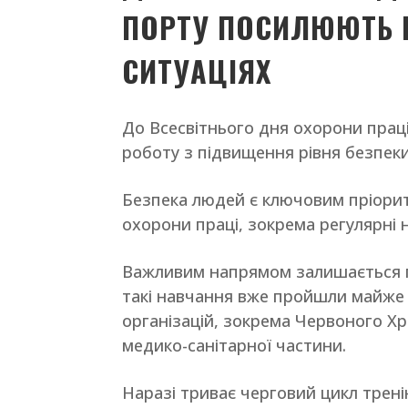
ПОРТУ ПОСИЛЮЮТЬ П
СИТУАЦІЯХ
До Всесвітнього дня охорони праці
роботу з підвищення рівня безпеки
Безпека людей є ключовим пріорите
охорони праці, зокрема регулярні н
Важливим напрямом залишається п
такі навчання вже пройшли майже в
організацій, зокрема Червоного Хр
медико-санітарної частини.
Наразі триває черговий цикл трені