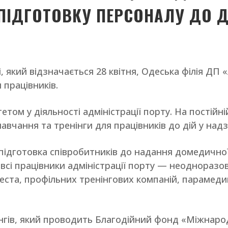
ІДГОТОВКУ ПЕРСОНАЛУ ДО Д
, який відзначається 28 квітня, Одеська філія Д
 працівників.
том у діяльності адміністрації порту. На постійн
авчання та тренінги для працівників до дій у над
ідготовка співробитників до надання домедичної
сі працівники адміністрації порту — неодноразово
еста, профільних тренінгових компаній, парамедик
нгів, який проводить Благодійний фонд «Міжнарод