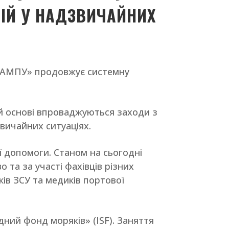
ІЙ У НАДЗВИЧАЙНИХ
П «АМПУ» продовжує системну
ій основі впроваджуються заходи з
звичайних ситуаціях.
 допомоги. Станом на сьогодні
 та за участі фахівців різних
ів ЗСУ та медиків портової
ний фонд моряків» (ISF). Заняття